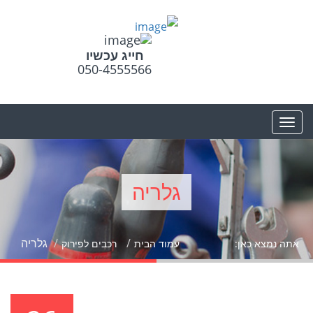
חייג עכשיו
050-4555566
גלריה
גלריה
אתה נמצא כאן:
עמוד הבית
רכבים לפירוק