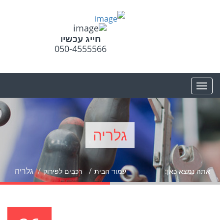
חייג עכשיו
050-4555566
גלריה
גלריה
אתה נמצא כאן:
עמוד הבית
רכבים לפירוק